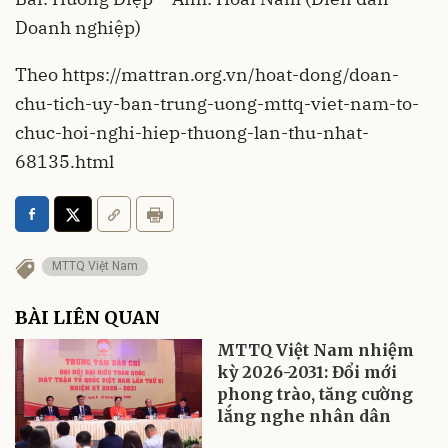
Doanh nghiệp)
Theo https://mattran.org.vn/hoat-dong/doan-
chu-tich-uy-ban-trung-uong-mttq-viet-nam-to-
chuc-hoi-nghi-hiep-thuong-lan-thu-nhat-
68135.html
MTTQ Việt Nam
BÀI LIÊN QUAN
MTTQ Việt Nam nhiệm
kỳ 2026-2031: Đổi mới
phong trào, tăng cường
lắng nghe nhân dân