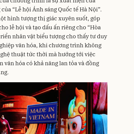
ủa chương trình là sự xuất hiện của
 của “Lễ hội Ánh sáng Quốc tế Hà Nội”.
t hình tượng thị giác xuyên suốt, góp
ho lễ hội và tạo dấu ấn riêng cho “Hòa
triển nhân vật biểu tượng cho thấy tư duy
ghiệp văn hóa, khi chương trình không
nghệ thuật tức thời mà hướng tới việc
 văn hóa có khả năng lan tỏa và đồng
úng.