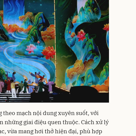
g theo mạch nội dung xuyên suốt, với
n những giai điệu quen thuộc. Cách xử lý
ạc, vừa mang hơi thở hiện đại, phù hợp