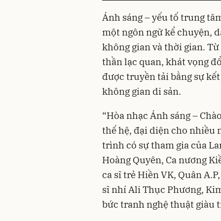
Ánh sáng – yếu tố trung tâ
một ngôn ngữ kể chuyện, d
không gian và thời gian. Từ
thần lạc quan, khát vọng đổ
được truyền tải bằng sự kế
không gian di sản.
“Hòa nhạc Ánh sáng – Chào
thế hệ, đại diện cho nhiề
trình có sự tham gia của 
Hoàng Quyên, Ca nương Kiề
ca sĩ trẻ Hiền VK, Quân A.P
sĩ nhí Ali Thục Phương, K
bức tranh nghệ thuật giàu t