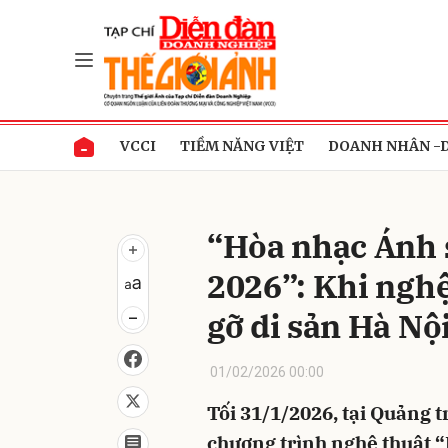
Gửi 
VCCI
TIỀM NĂNG VIỆT
DOANH NHÂN -
“Hòa nhạc Ánh 
2026”: Khi nghệ
gỡ di sản Hà Nộ
01/02/2026 00:00
Tối 31/1/2026, tại Quảng
chương trình nghệ thuật 