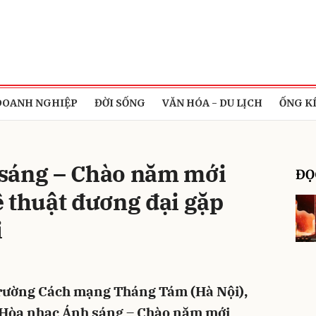
bình luận
DOANH NGHIỆP
ĐỜI SỐNG
VĂN HÓA - DU LỊCH
ỐNG K
sáng – Chào năm mới
ĐỌ
 thuật đương đại gặp
i
Hủy
G
 trường Cách mạng Tháng Tám (Hà Nội),
“Hòa nhạc Ánh sáng – Chào năm mới