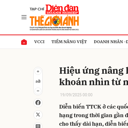
Gửi 
VCCI
TIỀM NĂNG VIỆT
DOANH NHÂN -
Hiệu ứng nâng 
khoán nhìn từ m
19/09/2025 00:00
Diễn biến TTCK ở các quố
hạng trong thời gian gần 
cho thấy dài hạn, diễn biế