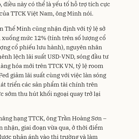
o, điều này có thể là yếu tố hỗ trợ tích cực
của TTCK Việt Nam, ông Minh nói.
n Thế Minh cũng nhận định với tỷ lệ sở
 xuống mức 12% (tính trên số lượng cổ
ượng cổ phiếu lưu hành), nguyên nhân
ênh lệch lãi suất USD-VND, sóng đầu tư
hàng hóa mới trên TTCK VN, tỷ lệ room
Fed giảm lãi suất cùng với việc làn sóng
át triển các sản phẩm tài chính trên
c sớm thu hút khối ngoại quay trở lại
g nâng hạng TTCK, ông Trần Hoàng Sơn –
nhận, giai đoạn vừa qua, ở thời điểm
 được phản ánh vào thị trường và làm