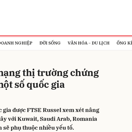
bình luận
DOANH NGHIỆP
ĐỜI SỐNG
VĂN HÓA - DU LỊCH
ỐNG K
hạng thị trường chứng
ột số quốc gia
Hủy
G
c gia được FTSE Russel xem xét nâng
đây với Kuwait, Saudi Arab, Romania
n sẽ phụ thuộc nhiều yếu tố.