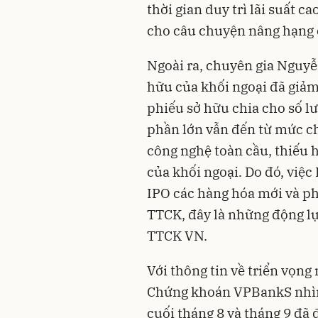
thời gian duy trì lãi suất ca
cho câu chuyện nâng hạng 
Ngoài ra, chuyên gia Nguyễ
hữu của khối ngoại đã giảm
phiếu sở hữu chia cho số l
phần lớn vẫn đến từ mức ch
công nghệ toàn cầu, thiếu 
của khối ngoại. Do đó, việc 
IPO các hàng hóa mới và ph
TTCK, đây là những động lự
TTCK VN.
Với thông tin về triển vọn
Chứng khoán VPBankS nhìn 
cuối tháng 8 và tháng 9 đã