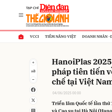
Gửi 
VCCI
TIỀM NĂNG VIỆT
DOANH NHÂN -
HanoiPlas 2025:
pháp tiên tiến v
chế tại Việt Na
04/06/2025 00:00
Triển lãm Quốc tế lần th
và Cao su tại Hà Nội (Hano