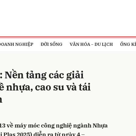
bình luận
DOANH NGHIỆP
ĐỜI SỐNG
VĂN HÓA - DU LỊCH
ỐNG K
 Nền tảng các giải
ề nhựa, cao su và tái
m
Hủy
G
ứ 13 về máy móc công nghiệ ngành Nhựa
i Plas 2025) diễn ra từ ngày 4 –