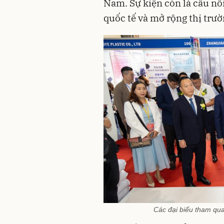
Nam. Sự kiện còn là cầu nối
quốc tế và mở rộng thị trườ
Các đại biểu tham qua