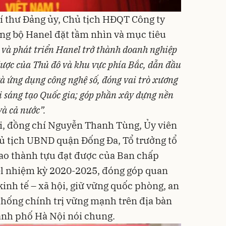
Bí thư Đảng ủy, Chủ tịch HĐQT Công ty
ng bộ Hanel đặt tầm nhìn và mục tiêu
và phát triển Hanel trở thành doanh nghiệp
lược của Thủ đô và khu vực phía Bắc, dẫn đầu
và ứng dụng công nghệ số, đóng vai trò xương
ới sáng tạo Quốc gia; góp phần xây dựng nền
và cả nước”.
hội, đồng chí Nguyễn Thanh Tùng, Ủy viên
ủ tịch UBND quận Đống Đa, Tổ trưởng tổ
 cao thành tựu đạt được của Ban chấp
l nhiệm kỳ 2020-2025, đóng góp quan
 kinh tế – xã hội, giữ vững quốc phòng, an
thống chính trị vững mạnh trên địa bàn
ành phố Hà Nội nói chung.