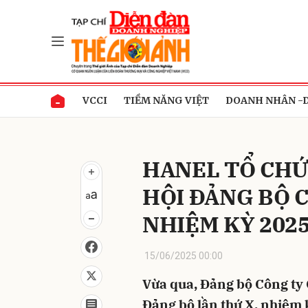
Gửi 
VCCI
TIỀM NĂNG VIỆT
DOANH NHÂN -
HANEL TỔ CHỨ
HỘI ĐẢNG BỘ 
NHIỆM KỲ 2025
15/06/2025 00:00
Vừa qua, Đảng bộ Công ty 
Đảng bộ lần thứ X, nhiệm 