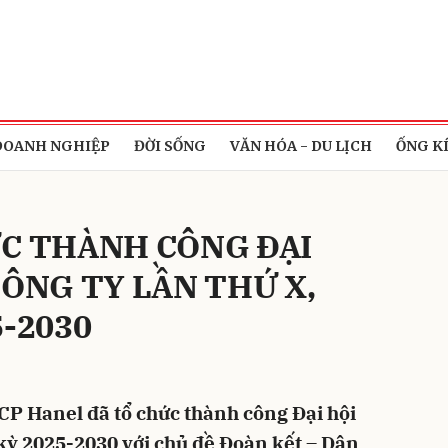
bình luận
DOANH NGHIỆP
ĐỜI SỐNG
VĂN HÓA - DU LỊCH
ỐNG K
C THÀNH CÔNG ĐẠI
CÔNG TY LẦN THỨ X,
-2030
Hủy
G
CP Hanel đã tổ chức thành công Đại hội
kỳ 2025-2030 với chủ đề Đoàn kết – Dân