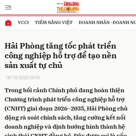
VCCI
TIỀM NĂNG VIỆT
DOANH NHÂN -DOANH N
Gửi bình luận
Hải Phòng tăng tốc phát triển
công nghiệp hỗ trợ để tạo nền
sản xuất tự chủ
18/10/2025 00:00
Trong bối cảnh Chính phủ đang hoàn thiện
Hủy
Gửi
Chương trình phát triển công nghiệp hỗ trợ
(CNHT) giai đoạn 2026–2035, Hải Phòng chủ
động rà soát chính sách, tăng cường kết nối
doanh nghiệp và định hướng hình thành hệ
sinh thái CNHT đồng bộ. Đây được coi là yếu