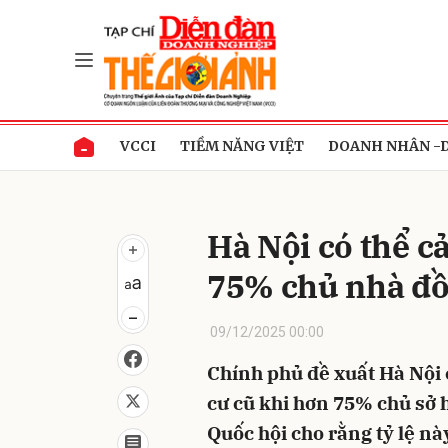
Gửi 
VCCI
TIỀM NĂNG VIỆT
DOANH NHÂN -
Hà Nội có thể c
75% chủ nhà đồ
09/12/2025 00:00
Chính phủ đề xuất Hà Nội 
cư cũ khi hơn 75% chủ sở 
Quốc hội cho rằng tỷ lệ nà