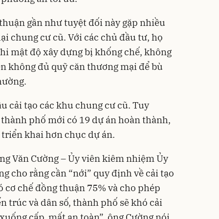
g thuận gần như tuyệt đối này gặp nhiều
lại chung cư cũ. Với các chủ đầu tư, họ
khi mật độ xây dựng bị khống chế, không
ên không đủ quỹ căn thương mại để bù
thường.
u cải tạo các khu chung cư cũ. Tuy
 thành phố mới có 19 dự án hoàn thành,
 triển khai hơn chục dự án.
oàng Văn Cường – Ủy viên kiêm nhiệm Ủy
ng cho rằng cần “nới” quy định về cải tạo
ó cơ chế đồng thuận 75% và cho phép
ến trúc và dân số, thành phố sẽ khó cải
xuống cấp, mất an toàn”, ông Cường nói.