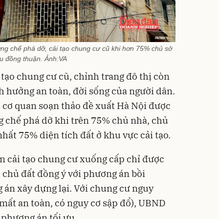
ng chế phá dỡ, cải tạo chung cư cũ khi hơn 75% chủ sở
u đồng thuận. Ảnh:VA
 tạo chung cư cũ, chỉnh trang đô thị còn
nh hưởng an toàn, đời sống của người dân.
 cơ quan soạn thảo đề xuất Hà Nội được
g chế phá dỡ khi trên 75% chủ nhà, chủ
nhất 75% diện tích đất ở khu vực cải tạo.
n cải tạo chung cư xuống cấp chỉ được
 chủ đất đồng ý với phương án bồi
g án xây dựng lại. Với chung cư nguy
mất an toàn, có nguy cơ sập đổ), UBND
 phương án tối ưu.