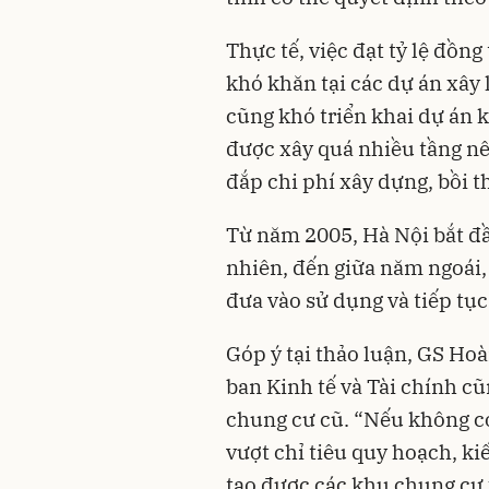
Thực tế, việc đạt tỷ lệ đồn
khó khăn tại các dự án xây 
cũng khó triển khai dự án 
được xây quá nhiều tầng n
đắp chi phí xây dựng, bồi 
Từ năm 2005, Hà Nội bắt đầ
nhiên, đến giữa năm ngoái,
đưa vào sử dụng và tiếp tục
Góp ý tại thảo luận, GS H
ban Kinh tế và Tài chính cũ
chung cư cũ. “Nếu không c
vượt chỉ tiêu quy hoạch, ki
tạo được các khu chung cư 