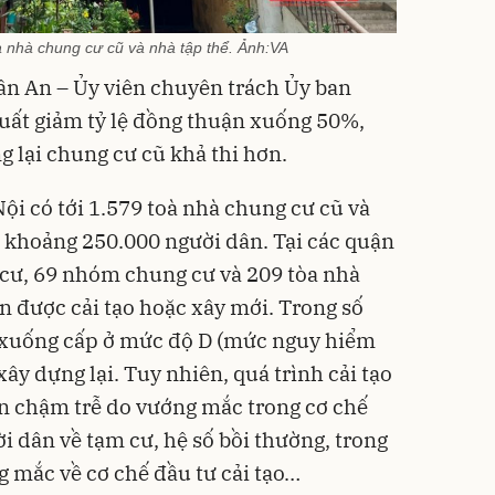
oà nhà chung cư cũ và nhà tập thể. Ảnh:VA
ân An – Ủy viên chuyên trách Ủy ban
uất giảm tỷ lệ đồng thuận xuống 50%,
g lại chung cư cũ khả thi hơn.
Nội có tới 1.579 toà nhà chung cư cũ và
a khoảng 250.000 người dân. Tại các quận
 cư, 69 nhóm chung cư và 209 tòa nhà
n được cải tạo hoặc xây mới. Trong số
 xuống cấp ở mức độ D (mức nguy hiểm
xây dựng lại. Tuy nhiên, quá trình cải tạo
n chậm trễ do vướng mắc trong cơ chế
i dân về tạm cư, hệ số bồi thường, trong
 mắc về cơ chế đầu tư cải tạo…