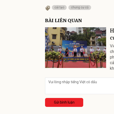
cải tạo
chung cư cũ
BÀI LIÊN QUAN
H
c
Vi
ch
ph
cả
kh
Gửi bình luận