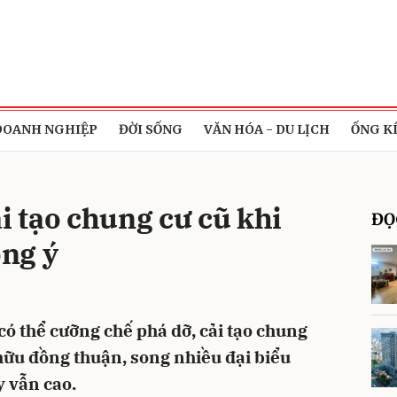
bình luận
DOANH NGHIỆP
ĐỜI SỐNG
VĂN HÓA - DU LỊCH
ỐNG K
ải tạo chung cư cũ khi
ĐỌ
ng ý
Hủy
G
có thể cưỡng chế phá dỡ, cải tạo chung
hữu đồng thuận, song nhiều đại biểu
y vẫn cao.