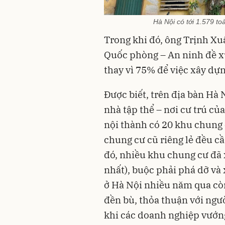
Hà Nội có tới 1.579 t
Trong khi đó, ông Trịnh Xu
Quốc phòng – An ninh đề x
thay vì 75% để việc xây dựn
Được biết, trên địa bàn Hà 
nhà tập thể – nơi cư trú củ
nội thành có 20 khu chung
chung cư cũ riêng lẻ đều cầ
đó, nhiều khu chung cư đã
nhất), buộc phải phá dỡ và 
ở Hà Nội nhiều năm qua cò
đền bù, thỏa thuận với ngườ
khi các doanh nghiệp vướng