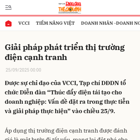
VCCI
TIỀM NĂNG VIỆT
DOANH NHÂN -DOANH N
Gửi bình luận
Giải pháp phát triển thị trường
điện cạnh tranh
25/09/2025 00:00
Được sự chỉ đạo của VCCI, Tạp chí DĐDN tổ
chức Diễn đàn “Thúc đẩy điện tái tạo cho
Hủy
Gửi
doanh nghiệp: Vấn đề đặt ra trong thực tiễn
và giải pháp thực hiện” vào chiều 25/9.
Áp dụng thị trường điện cạnh tranh được đánh
giá là một bước đi tất yếu, mang lại đột phá cho