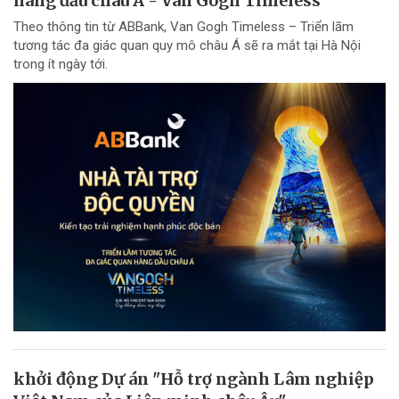
hàng đầu châu Á - Van Gogh Timeless
Theo thông tin từ ABBank, Van Gogh Timeless – Triển lãm
tương tác đa giác quan quy mô châu Á sẽ ra mắt tại Hà Nội
trong ít ngày tới.
khởi động Dự án "Hỗ trợ ngành Lâm nghiệp