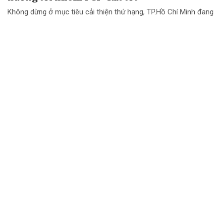
Không dừng ở mục tiêu cải thiện thứ hạng, TP.Hồ Chí Minh đang
chuyển mạnh tư duy từ "nâng điểm PCI" sang nâng cao chất
lượng điều hành và chất lượng phục vụ doanh nghiệp.
Đội đua TTC Dobinsons Wolver trước thử
thách AXCR 2026