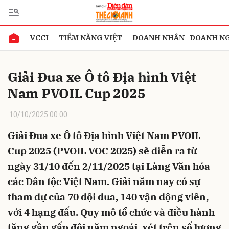
VCCI
TIỀM NĂNG VIỆT
DOANH NHÂN -DOANH N
Gửi bình luận
Giải Đua xe Ô tô Địa hình Việt
Nam PVOIL Cup 2025
10/10/2025 00:00
Giải Đua xe Ô tô Địa hình Việt Nam PVOIL
Cup 2025 (PVOIL VOC 2025) sẽ diễn ra từ
Hủy
Gửi
ngày 31/10 đến 2/11/2025 tại Làng Văn hóa
các Dân tộc Việt Nam. Giải năm nay có sự
tham dự của 70 đội đua, 140 vận động viên,
với 4 hạng đấu. Quy mô tổ chức và điều hành
tăng gần gấp đôi năm ngoái, xét trên số lượng