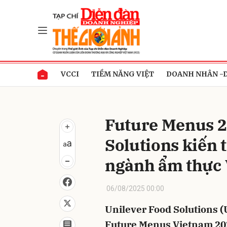
Gửi 
VCCI
TIỀM NĂNG VIỆT
DOANH NHÂN -
Future Menus 2
Solutions kiến
ngành ẩm thực 
06/08/2025 00:00
Unilever Food Solutions (
Future Menus Vietnam 202