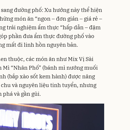
 sang đường phố: Xu hướng này thể hiện
những món ăn “ngon – đơn giản – giá rẻ –
g trải nghiệm ẩm thực “hấp dẫn – đậm
 góp phần đưa ẩm thực đường phố vào
g mất đi linh hồn nguyên bản.
n thuộc, các món ăn như Mix Vị Sài
nh Mì “Nhân Phố” (bánh mì nướng muối
nh (bắp xào sốt kem hành) được nâng
n chu và nguyên liệu tinh tuyển, nhưng
 phá và gần gũi.