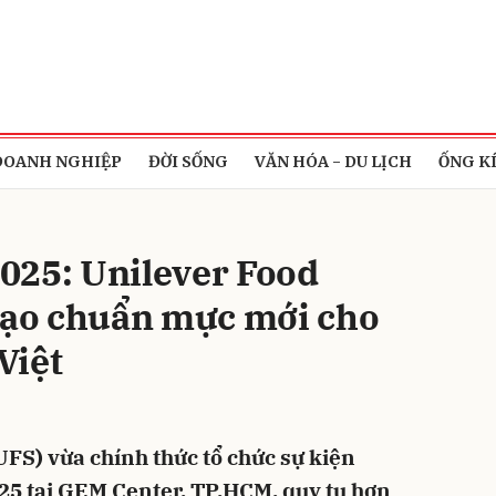
bình luận
DOANH NGHIỆP
ĐỜI SỐNG
VĂN HÓA - DU LỊCH
ỐNG K
025: Unilever Food
 tạo chuẩn mực mới cho
Việt
Hủy
G
UFS) vừa chính thức tổ chức sự kiện
5 tại GEM Center, TP.HCM, quy tụ hơn