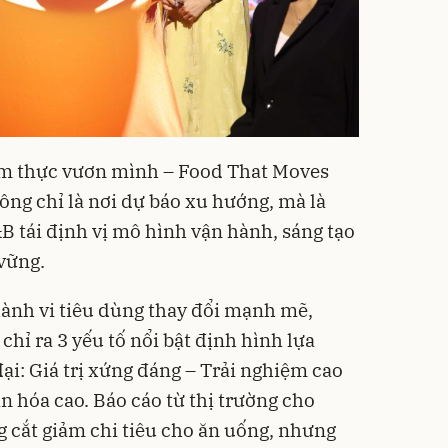
ẩm thực vươn mình – Food That Moves
ng chỉ là nơi dự báo xu hướng, mà là
 tái định vị mô hình vận hành, sáng tạo
 vững.
hành vi tiêu dùng thay đổi mạnh mẽ,
chỉ ra 3 yếu tố nổi bật định hình lựa
ại: Giá trị xứng đáng – Trải nghiệm cao
n hóa cao. Báo cáo từ thị trường cho
g cắt giảm chi tiêu cho ăn uống, nhưng