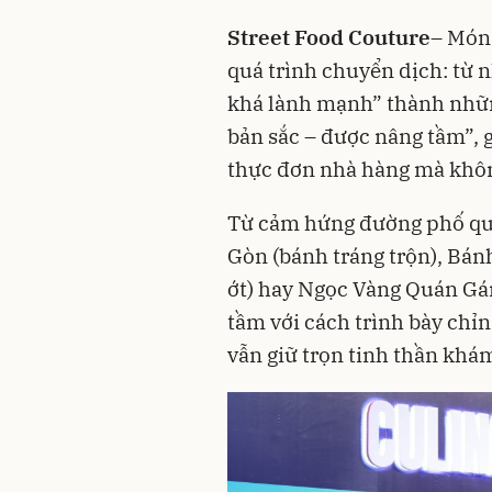
Street Food Couture
– Món
quá trình chuyển dịch: từ 
khá lành mạnh” thành nhữn
bản sắc – được nâng tầm”,
thực đơn nhà hàng mà khôn
Từ cảm hứng đường phố que
Gòn (bánh tráng trộn), Bá
ớt) hay Ngọc Vàng Quán Gá
tầm với cách trình bày chỉ
vẫn giữ trọn tinh thần khám