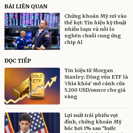
BÀI LIÊN QUAN
Chứng khoán Mỹ rơi vào
thế kẹt: Tín hiệu kỹ thuật
nhiễu loạn và nỗi lo
nghẽn chuỗi cung ứng
chip AI
ĐỌC TIẾP
Tín hiệu từ Morgan
Stanley: Dòng vốn ETF là
'chìa khóa' mở cánh cửa
5.200 USD/ounce cho giá
vàng
Lợi suất trái phiếu vọt
đỉnh, chứng khoán Mỹ
bốc hơi 1% sau "bước