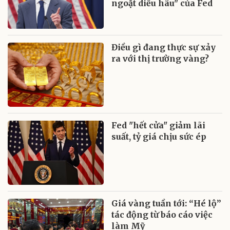
ngoặt diều hâu" của Fed
Điều gì đang thực sự xảy
ra với thị trường vàng?
Fed "hết cửa" giảm lãi
suất, tỷ giá chịu sức ép
Giá vàng tuần tới: “Hé lộ”
tác động từ báo cáo việc
làm Mỹ