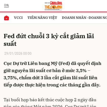
VCCI
TIỀM NĂNG VIỆT
DOANH NHÂN -DOANH N
Gửi bình luận
Fed đứt chuỗi 3 kỳ cắt giảm lãi
suất
29/01/2026 00:00
Cục Dự trữ Liên bang Mỹ (Fed) đã quyết định
giữ nguyên lãi suất cơ bản ở mức 3,5% –
Hủy
Gửi
3,75%, chấm dứt 3 lần cắt giảm lãi suất liên
tiếp được thực hiện trong các tháng gần đây.
Tại buổi họp báo kết thúc cuộc họp 2 ngày đầu
tiên của tháng Một năm 2026, Cục Dự trữ Liên