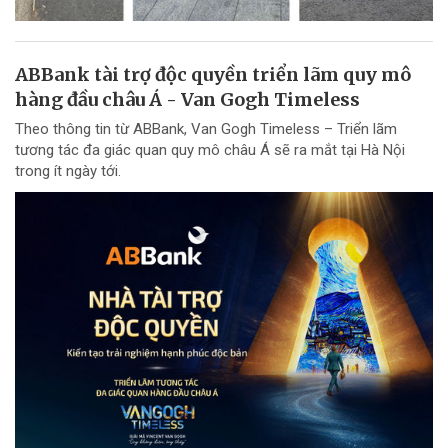
ABBank tài trợ độc quyền triển lãm quy mô
hàng đầu châu Á - Van Gogh Timeless
Theo thông tin từ ABBank, Van Gogh Timeless – Triển lãm
tương tác đa giác quan quy mô châu Á sẽ ra mắt tại Hà Nội
trong ít ngày tới.