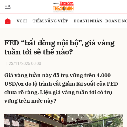
VCCI
TIỀM NĂNG VIỆT
DOANH NHÂN -DOANH N
Gửi bình luận
FED “bất đồng nội bộ”, giá vàng
tuần tới sẽ thế nào?
23/11/2025 00:00
Giá vàng tuần này đã trụ vững trên 4.000
USD/oz do lộ trình cắt giảm lãi suất của FED
Hủy
Gửi
chưa rõ ràng. Liệu giá vàng tuần tới có trụ
vững trên mức này?