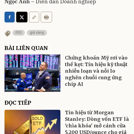
Ngọc Anh
– Diễn đàn Doanh nghiệp
FED
giá vàng
BÀI LIÊN QUAN
Chứng khoán Mỹ rơi vào
thế kẹt: Tín hiệu kỹ thuật
nhiễu loạn và nỗi lo
nghẽn chuỗi cung ứng
chip AI
ĐỌC TIẾP
Tín hiệu từ Morgan
Stanley: Dòng vốn ETF là
'chìa khóa' mở cánh cửa
5.200 USD/ounce cho giá