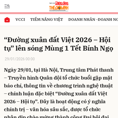
VCCI
TIỀM NĂNG VIỆT
DOANH NHÂN -DOANH N
Gửi bình luận
“Đường xuân đất Việt 2026 – Hội
tụ” lên sóng Mùng 1 Tết Bính Ngọ
29/01/2026 00:00
Ngày 29/01, tại Hà Nội, Trung tâm Phát thanh
– Truyền hình Quân đội tổ chức buổi gặp mặt
Hủy
Gửi
báo chí, thông tin về chương trình nghệ thuật
– chính luận đặc biệt “Đường xuân đất Việt
2026 – Hội tụ”. Đây là hoạt động có ý nghĩa
chính trị – văn hóa sâu sắc, được tổ chức
nhân dịp chào mừng thành công Đại hội đại