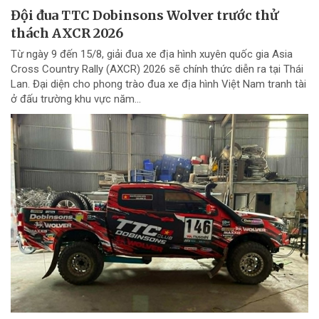
Đội đua TTC Dobinsons Wolver trước thử
thách AXCR 2026
Từ ngày 9 đến 15/8, giải đua xe địa hình xuyên quốc gia Asia
Cross Country Rally (AXCR) 2026 sẽ chính thức diễn ra tại Thái
Lan. Đại diện cho phong trào đua xe địa hình Việt Nam tranh tài
ở đấu trường khu vực năm...