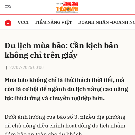
VCCI
TIỀM NĂNG VIỆT
DOANH NHÂN -DOANH N
Gửi bình luận
Du lịch mùa bão: Cần kịch bản
không chỉ trên giấy
22/07/2025 00:00
Mưa bão không chỉ là thử thách thời tiết, mà
còn là cơ hội để ngành du lịch nâng cao năng
Hủy
Gửi
lực thích ứng và chuyên nghiệp hơn.
Dưới ảnh hưởng của bão số 3, nhiều địa phương
đã chủ động điều chỉnh hoạt động du lịch nhằm
đảm bảo an toàn cho du khách.