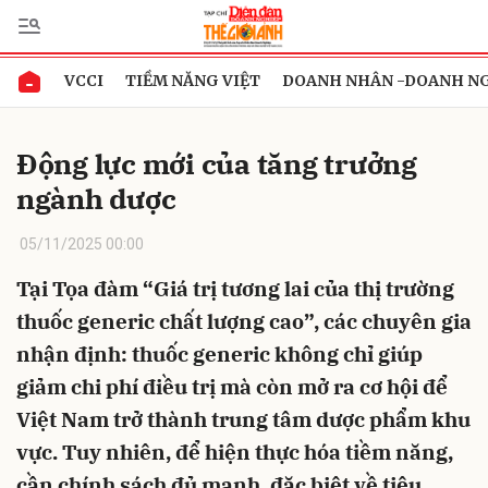
VCCI
TIỀM NĂNG VIỆT
DOANH NHÂN -DOANH N
Gửi bình luận
Động lực mới của tăng trưởng
ngành dược
05/11/2025 00:00
Tại Tọa đàm “Giá trị tương lai của thị trường
thuốc generic chất lượng cao”, các chuyên gia
Hủy
Gửi
nhận định: thuốc generic không chỉ giúp
giảm chi phí điều trị mà còn mở ra cơ hội để
Việt Nam trở thành trung tâm dược phẩm khu
vực. Tuy nhiên, để hiện thực hóa tiềm năng,
cần chính sách đủ mạnh, đặc biệt về tiêu