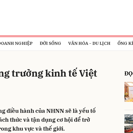
bình luận
DOANH NGHIỆP
ĐỜI SỐNG
VĂN HÓA - DU LỊCH
ỐNG K
ng trưởng kinh tế Việt
ĐỌ
Hủy
G
ong điều hành của NHNN sẽ là yếu tố
ch thức và tận dụng cơ hội để trở
ong khu vực và thế giới.