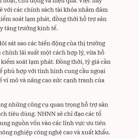
h hoạt, chủ động và hiệu quả. Việc này
hẽ với các chính sách tài khóa nhằm đảm
kiểm soát lạm phát, đồng thời hỗ trợ sản
y tăng trưởng kinh tế.
i sát sao các biến động của thị trường
 chỉnh lãi suất một cách hợp lý, vừa hỗ
 kiểm soát lạm phát. Đồng thời, tỷ giá cần
ể phù hợp với tình hình cung cầu ngoại
ế vĩ mô và nâng cao sức cạnh tranh của
rong những công cụ quan trọng hỗ trợ sản
ích tiêu dùng. NHNN sẽ chỉ đạo các tổ
rung nguồn vốn vào các lĩnh vực ưu tiên
nông nghiệp công nghệ cao và xuất khẩu.