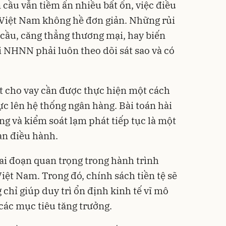
 cầu vẫn tiềm ẩn nhiều bất ổn, việc điều
i Việt Nam không hề đơn giản. Những rủi
n cầu, căng thẳng thương mại, hay biến
i NHNN phải luôn theo dõi sát sao và có
ất cho vay cần được thực hiện một cách
ực lên hệ thống ngân hàng. Bài toán hài
ng và kiểm soát lạm phát tiếp tục là một
an điều hành.
i đoạn quan trọng trong hành trình
Việt Nam. Trong đó, chính sách tiền tệ sẽ
 chỉ giúp duy trì ổn định kinh tế vĩ mô
các mục tiêu tăng trưởng.