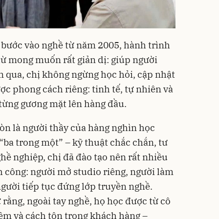
 bước vào nghề từ năm 2005, hành trình
từ mong muốn rất giản dị: giúp người
m qua, chị không ngừng học hỏi, cập nhật
c phong cách riêng: tinh tế, tự nhiên và
 từng gương mặt lên hàng đầu.
còn là người thầy của hàng nghìn học
“ba trong một” – kỹ thuật chắc chắn, tư
ề nghiệp, chị đã đào tạo nên rất nhiều
h công: người mở studio riêng, người làm
 người tiếp tục đứng lớp truyền nghề.
 rằng, ngoài tay nghề, họ học được từ cô
iệm và cách tôn trọng khách hàng –