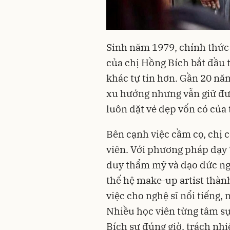
Sinh năm 1979, chính thức
của chị Hồng Bích bắt đầu 
khác tự tin hơn. Gần 20 nă
xu hướng nhưng vẫn giữ đượ
luôn đặt vẻ đẹp vốn có của
Bên cạnh việc cầm cọ, chị 
viên. Với phương pháp dạy 
duy thẩm mỹ và đạo đức ngh
thế hệ make-up artist thàn
việc cho nghệ sĩ nổi tiếng,
Nhiều học viên từng tâm sự
Bích sự đúng giờ, trách nh