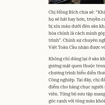
Chị Hồng Bích chia sẻ: “Khi 
họ sẽ hát hay hơn, truyền 
bị xỉn màu dưới đèn sân khấ
hòa chính là cách mình gó
trình”. Chính sự chuyên ng
Việt Toàn Cầu nhận được vô
Không chỉ dừng lại ở sân k
gương mặt quen thuộc trong 
chương trình biểu diễn thư
Công nghiệp. Tại đây, chị đ
điểm cho hàng chục người m
viên. Từng bộ sưu tập man
góc cạnh với tông màu khói 