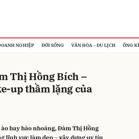
bình luận
DOANH NGHIỆP
ĐỜI SỐNG
VĂN HÓA - DU LỊCH
ỐNG K
m Thị Hồng Bích –
e-up thầm lặng của
Hủy
G
 ào hay hào nhoáng, Đàm Thị Hồng
g lĩnh vực làm đẹp – xây dựng uy tín