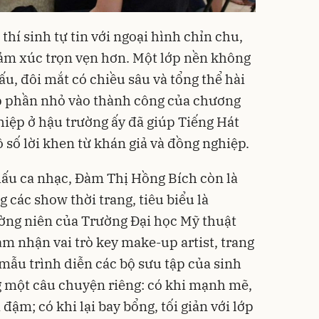
thí sinh tự tin với ngoại hình chỉn chu,
cảm xúc trọn vẹn hơn. Một lớp nền không
u, đôi mắt có chiều sâu và tổng thể hài
p phần nhỏ vào thành công của chương
hiệp ở hậu trường ấy đã giúp Tiếng Hát
 số lời khen từ khán giả và đồng nghiệp.
hấu ca nhạc, Đàm Thị Hồng Bích còn là
các show thời trang, tiêu biểu là
ờng niên của Trường Đại học Mỹ thuật
ảm nhận vai trò key make-up artist, trang
ẫu trình diễn các bộ sưu tập của sinh
g một câu chuyện riêng: có khi mạnh mẽ,
đậm; có khi lại bay bổng, tối giản với lớp