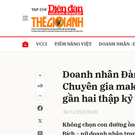
Gửi 
VCCI
TIỀM NĂNG VIỆT
DOANH NHÂN -
Doanh nhân Đà
Chuyên gia mak
gần hai thập kỷ
06/12/2025 00:00
Không chọn con đường ồn
Bích – nữ doanh nhân tron