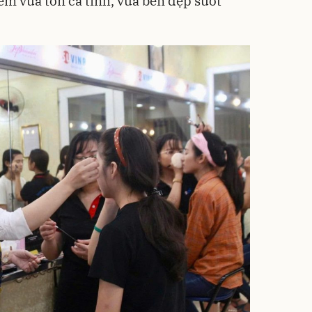
ểm vừa tôn cá tính, vừa bền đẹp suốt