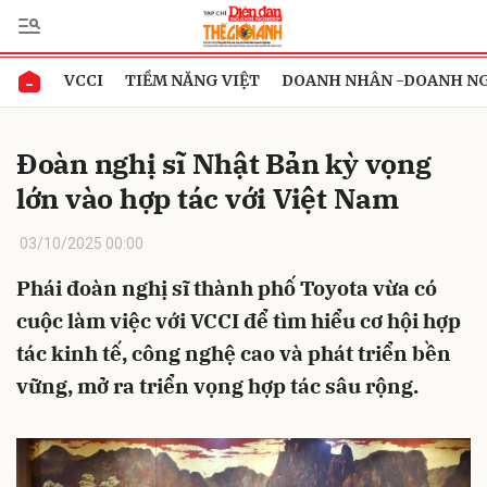
VCCI
TIỀM NĂNG VIỆT
DOANH NHÂN -DOANH N
Gửi bình luận
Đoàn nghị sĩ Nhật Bản kỳ vọng
lớn vào hợp tác với Việt Nam
03/10/2025 00:00
Phái đoàn nghị sĩ thành phố Toyota vừa có
cuộc làm việc với VCCI để tìm hiểu cơ hội hợp
Hủy
Gửi
tác kinh tế, công nghệ cao và phát triển bền
vững, mở ra triển vọng hợp tác sâu rộng.