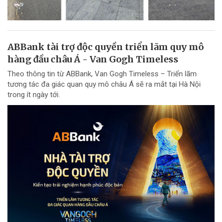
ABBank tài trợ độc quyền triển lãm quy mô
hàng đầu châu Á - Van Gogh Timeless
Theo thông tin từ ABBank, Van Gogh Timeless – Triển lãm
tương tác đa giác quan quy mô châu Á sẽ ra mắt tại Hà Nội
trong ít ngày tới.