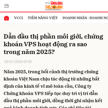
VCCI
TIỀM NĂNG VIỆT
DOANH NHÂN -DOANH N
Gửi bình luận
Dẫn đầu thị phần môi giới, chứng
khoán VPS hoạt động ra sao
trong năm 2025?
20/01/2026 00:00
Năm 2025, trong bối cảnh thị trường chứng
Hủy
Gửi
khoán Việt Nam chịu tác động từ những bất
định của kinh tế vĩ mô toàn cầu, Công ty
Chứng khoán VPS tiếp tục duy trì vị trí dẫn
đầu thị phần môi giới, đồng thời ghi nhận kết
quả kinh doanh tích cực. Các chỉ tiêu tài