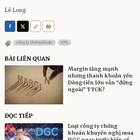
Lê Long
công ty chứng khoán
VPS
BÀI LIÊN QUAN
Margin tăng mạnh
nhưng thanh khoản yếu:
Dòng tiền lớn vẫn “đứng
ngoài” TTCK?
ĐỌC TIẾP
Loạt công ty chứng
khoán khuyến nghị mua
DGC ngay trước biến cố