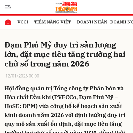
VCCI
TIỀM NĂNG VIỆT
DOANH NHÂN -DOANH N
Gửi bình luận
Đạm Phú Mỹ duy trì sản lượng
lớn, đặt mục tiêu tăng trưởng hai
chữ số trong năm 2026
12/01/2026 00:00
Hội đồng quản trị Tổng công ty Phân bón và
Hủy
Gửi
Hóa chất Dầu khí (PVFCCo, Đạm Phú Mỹ –
HoSE: DPM) vừa công bố kế hoạch sản xuất
kinh doanh năm 2026 với định hướng duy trì
quy mô sản xuất ổn định, đặt mục tiêu tăng
trưởng hai chữ số so với năm 2025, đồng thời