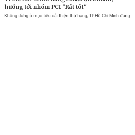
hướng tới nhóm PCI "Rất tốt"
Không dừng ở mục tiêu cải thiện thứ hạng, TP.Hồ Chí Minh đang
chuyển mạnh tư duy từ "nâng điểm PCI" sang nâng cao chất
lượng điều hành và chất lượng phục vụ doanh nghiệp.
Đội đua TTC Dobinsons Wolver trước thử