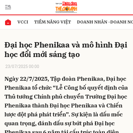
VCCI
TIỀM NĂNG VIỆT
DOANH NHÂN -DOANH N
Gửi bình luận
Đại học Phenikaa và mô hình Đại
học đổi mới sáng tạo
23/07/2025 00:00
Ngày 22/7/2025, Tập đoàn Phenikaa, Đại học
Phenikaa tổ chức “Lễ Công bố quyết định của
Hủy
Gửi
Thủ tướng Chính phủ chuyển Trường Đại học
Phenikaa thành Đại học Phenikaa và Chiến
lược đột phá phát triển”. Sự kiện là dấu mốc
quan trọng, đánh dấu sự bứt phá Đại học
Phenikaa sau 6 năm tái cấu trúc toàn diện