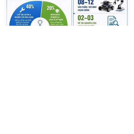
Hơn 3.000 sinh viên HHT bước vào hành
trình mới với sự đồng hành của doanh
nghiệp
Chương trình Chào tân sinh viên khóa 17 của Trường Cao đẳng
Công nghệ cao Hà Nội không chỉ mở đầu năm học mới mà còn
khẳng định định hướng đào tạo gắn với thực tiễn sản xuất, tăng
cường kết nối với doanh nghiệp...