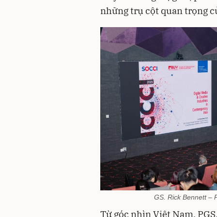
những trụ cột quan trọng củ
GS. Rick Bennett – 
Từ góc nhìn Việt Nam, PGS