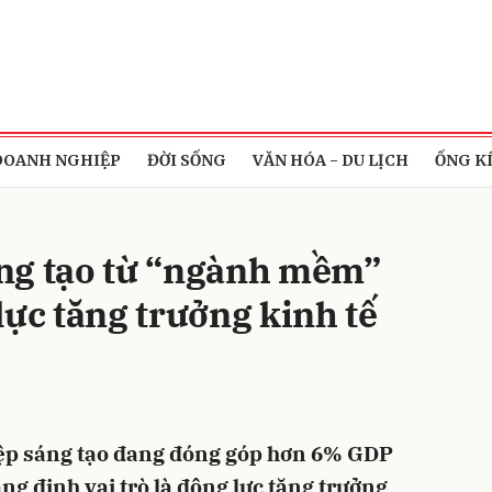
bình luận
DOANH NGHIỆP
ĐỜI SỐNG
VĂN HÓA - DU LỊCH
ỐNG K
ng tạo từ “ngành mềm”
lực tăng trưởng kinh tế
Hủy
G
ệp sáng tạo đang đóng góp hơn 6% GDP
ng định vai trò là động lực tăng trưởng