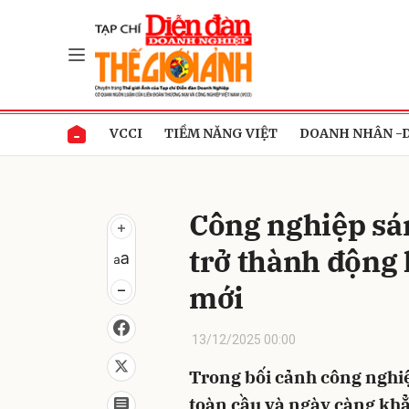
Gửi 
VCCI
TIỀM NĂNG VIỆT
DOANH NHÂN -
Công nghiệp sá
trở thành động 
mới
13/12/2025 00:00
Trong bối cảnh công nghi
toàn cầu và ngày càng khẳ