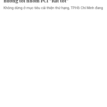
hướng tới nhóm PCI "Rất tốt"
Không dừng ở mục tiêu cải thiện thứ hạng, TP.Hồ Chí Minh đang
chuyển mạnh tư duy từ "nâng điểm PCI" sang nâng cao chất
lượng điều hành và chất lượng phục vụ doanh nghiệp.
Đội đua TTC Dobinsons Wolver trước thử