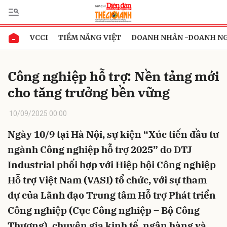
VCCI
TIỀM NĂNG VIỆT
DOANH NHÂN -DOANH N
Gửi bình luận
Công nghiệp hỗ trợ: Nền tảng mới
cho tăng trưởng bền vững
10/09/2025 00:00
Ngày 10/9 tại Hà Nội, sự kiện “Xúc tiến đầu tư
ngành Công nghiệp hỗ trợ 2025” do DTJ
Hủy
Gửi
Industrial phối hợp với Hiệp hội Công nghiệp
Hỗ trợ Việt Nam (VASI) tổ chức, với sự tham
dự của Lãnh đạo Trung tâm Hỗ trợ Phát triển
Công nghiệp (Cục Công nghiệp – Bộ Công
Thương), chuyên gia kinh tế, ngân hàng và