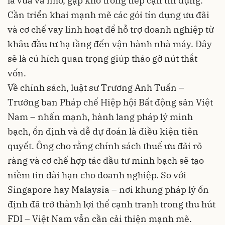
là vừa và nhỏ, gặp khó trong tiếp cận tín dụng.
Cần triển khai mạnh mẽ các gói tín dụng ưu đãi
và cơ chế vay linh hoạt để hỗ trợ doanh nghiệp từ
khâu đầu tư hạ tầng đến vận hành nhà máy. Đây
sẽ là cú hích quan trọng giúp tháo gỡ nút thắt
vốn.
Về chính sách, luật sư Trương Anh Tuấn –
Trưởng ban Pháp chế Hiệp hội Bất động sản Việt
Nam – nhấn mạnh, hành lang pháp lý minh
bạch, ổn định và dễ dự đoán là điều kiện tiên
quyết. Ông cho rằng chính sách thuế ưu đãi rõ
ràng và cơ chế hợp tác đầu tư minh bạch sẽ tạo
niềm tin dài hạn cho doanh nghiệp. So với
Singapore hay Malaysia – nơi khung pháp lý ổn
định đã trở thành lợi thế cạnh tranh trong thu hút
FDI – Việt Nam vẫn cần cải thiện mạnh mẽ.