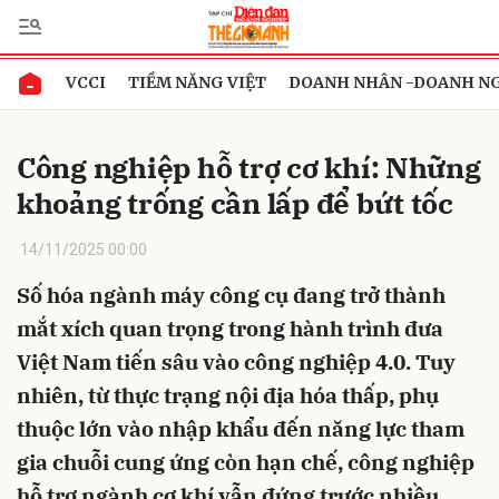
VCCI
TIỀM NĂNG VIỆT
DOANH NHÂN -DOANH N
Gửi bình luận
Công nghiệp hỗ trợ cơ khí: Những
khoảng trống cần lấp để bứt tốc
14/11/2025 00:00
Số hóa ngành máy công cụ đang trở thành
mắt xích quan trọng trong hành trình đưa
Hủy
Gửi
Việt Nam tiến sâu vào công nghiệp 4.0. Tuy
nhiên, từ thực trạng nội địa hóa thấp, phụ
thuộc lớn vào nhập khẩu đến năng lực tham
gia chuỗi cung ứng còn hạn chế, công nghiệp
hỗ trợ ngành cơ khí vẫn đứng trước nhiều