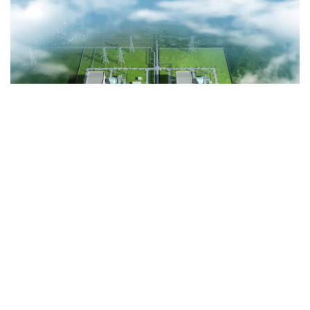
Automechanika Ho Chi Minh City 2026: Phản
ánh xu hướng mới nhất trong chuỗi giá trị
ngành ô tô
Ngày 18/6/2026, triển lãm Automechanika Ho Chi Minh City
2026 chính thức khai mạc tại Trung tâm Hội chợ và Triển lãm