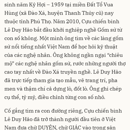
sinh năm Kỷ Hợi – 1959 tại miền Đất Tổ Vua
Hùng (xã Đào Xá, huyện Thanh Thủy cũ) nay
thuộc tỉnh Phú Thọ. Năm 2010, Cựu chiến binh
Lê Duy Hảo bắt đầu khởi nghiệp nghề Gốm sứ từ
con số không. Một mình ông tìm về các làng gốm
sứ nổi tiếng nhất Việt Nam để học hỏi kỹ thuật
của các nghệ nhân. Ông không ngần ngại “chiêu
mộ” các nghệ nhân gốm sứ, rước những người thợ
cao tay nhất về Đào Xá truyền nghề. Lê Duy Hảo
đã trực tiếp tham gia tạo mẫu, vẽ trang trí, pha
men và thậm chí cả dựng lò, đốt lò. Ông ghi chép
cụ thể, tỷ mỷ, điều chỉnh từng con số nhỏ.
Cố gắng tìm ra con đường riêng, Cựu chiến binh
Lê Duy Hảo đã trở thành người đầu tiên ở Việt
Nam đưa chữ DUYÊN, chữ GIÁC vào trong sản