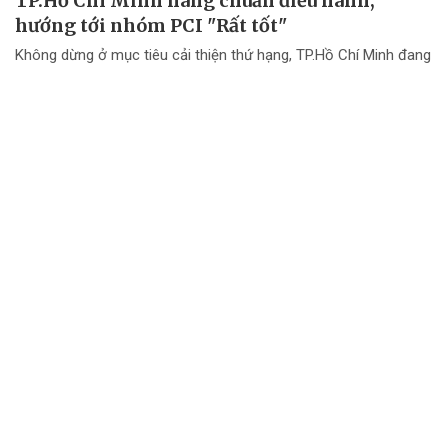
TP.Hồ Chí Minh nâng chuẩn điều hành,
hướng tới nhóm PCI "Rất tốt"
Không dừng ở mục tiêu cải thiện thứ hạng, TP.Hồ Chí Minh đang
chuyển mạnh tư duy từ "nâng điểm PCI" sang nâng cao chất
lượng điều hành và chất lượng phục vụ doanh nghiệp.