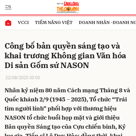
VCCI
TIỀM NĂNG VIỆT
DOANH NHÂN -DOANH N
Gửi bình luận
Công bố bản quyền sáng tạo và
khai trương Không gian Văn hóa
Di sản Gốm sứ NASON
22/08/2025 00:00
Nhân kỷ niệm 80 năm Cách mạng Tháng 8 và
Hủy
Gửi
Quốc khánh 2/9 (1945 – 2025), Tổ chức “Trái
tim người lính” phối hợp với thương hiệu
NASON tổ chức buổi họp mặt và giới thiệu
Bản quyền Sáng tạo của Cựu chiến binh, Kỷ
lục gia, Tiến sĩ Lê Duy Hảo; đồng thời, khai