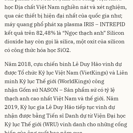
học Địa chất Việt Nam nghiền nát và xét nghiệm,
qua các thiết bị hiện đại nhất của quốc gia như;
máy quang phổ phát xạ plasma IRIS – INTREPID
kết quả trên 82,48% là “Ngọc thạch anh” Silicon
dioxide hay còn gọi là silica, một oxit của silicon
có công thức hóa học SiO2.
Năm 2018, cựu chiến binh Lê Duy Hảo vinh dự
được Tổ chức Kỷ lục Việt Nam (VietKings) và Liên
minh Kỷ lục Thế giới (WorldKings) công
nhận Gốm sứ NASON – Sản phẩm sứ có tỷ lệ
thạch anh cao nhất Việt Nam và thế giới. Năm
2019, Kỷ lục gia Lê Duy Hảo tiếp tục vinh dự
nhận được bằng Tiến sĩ Danh dự từ Viện Đại học
Kỷ lục Thế giới (WRU) vinh danh cho những cống
hiến của ông suốt bao năm qua.