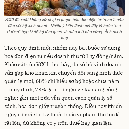
VCCI đề xuất không xử phạt vi phạm hóa đơn điện tử trong 2 năm
đầu với hộ kinh doanh. Nhiều ý kiến đánh giá đây là bước “mở
đường” hợp lý để hộ làm quen và tuân thủ bền vững. Ảnh minh
hoạ
Theo quy định mới, nhóm này bắt buộc sử dụng
hóa đơn điện tử nếu doanh thu từ 1 tỷ đồng/năm.
Khảo sát của VCCI cho thấy, đa số hộ kinh doanh
vẫn gặp khó khăn khi chuyển đổi sang hình thức
quản lý mới, 68% chỉ hiểu sơ bộ hoặc chưa nắm
rõ quy định; 73% gặp trở ngại về kỹ năng công
nghệ; gần một nửa vẫn quen cách quản lý sổ
sách, hóa đơn giấy truyền thống. Điều này khiến
nguy cơ mắc lỗi kỹ thuật hoặc vi phạm thủ tục là
rất lớn, dù không có ý trốn thuế hay gian lận.