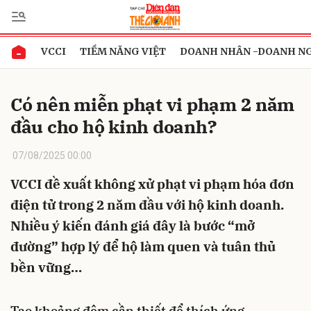
VCCI
TIỀM NĂNG VIỆT
DOANH NHÂN -DOANH N
Gửi bình luận
Có nên miễn phạt vi phạm 2 năm
đầu cho hộ kinh doanh?
07/08/2025 00:00
VCCI đề xuất không xử phạt vi phạm hóa đơn
điện tử trong 2 năm đầu với hộ kinh doanh.
Hủy
Gửi
Nhiều ý kiến đánh giá đây là bước “mở
đường” hợp lý để hộ làm quen và tuân thủ
bền vững…
Tạo khoảng đệm cần thiết để thích ứng