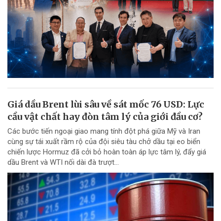
Giá dầu Brent lùi sâu về sát mốc 76 USD: Lực
cầu vật chất hay đòn tâm lý của giới đầu cơ?
Các bước tiến ngoại giao mang tính đột phá giữa Mỹ và Iran
cùng sự tái xuất rầm rộ của đội siêu tàu chở dầu tại eo biển
chiến lược Hormuz đã cởi bỏ hoàn toàn áp lực tâm lý, đẩy giá
dầu Brent và WTI nối dài đà trượt...