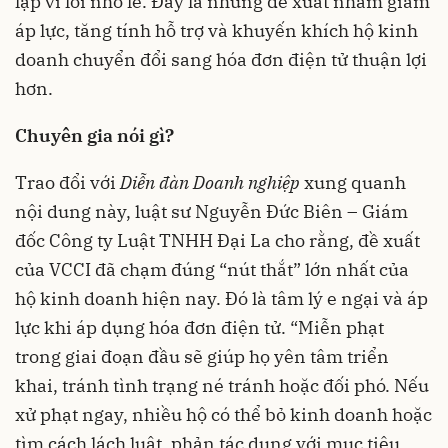
lặp vì lỗi nhỏ lẻ. Đây là những đề xuất nhằm giảm
áp lực, tăng tính hỗ trợ và khuyến khích hộ kinh
doanh chuyển đổi sang hóa đơn điện tử thuận lợi
hơn.
Chuyên gia nói gì?
Trao đổi với
Diễn đàn Doanh nghiệp
xung quanh
nội dung này, luật sư Nguyễn Đức Biên – Giám
đốc Công ty Luật TNHH Đại La cho rằng, đề xuất
của VCCI đã chạm đúng “nút thắt” lớn nhất của
hộ kinh doanh hiện nay. Đó là tâm lý e ngại và áp
lực khi áp dụng hóa đơn điện tử. “Miễn phạt
trong giai đoạn đầu sẽ giúp họ yên tâm triển
khai, tránh tình trạng né tránh hoặc đối phó. Nếu
xử phạt ngay, nhiều hộ có thể bỏ kinh doanh hoặc
tìm cách lách luật, phản tác dụng với mục tiêu