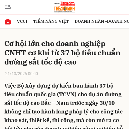
VCCI
TIỀM NĂNG VIỆT
DOANH NHÂN -DOANH N
Gửi bình luận
Cơ hội lớn cho doanh nghiệp
CNHT cơ khí từ 37 bộ tiêu chuẩn
đường sắt tốc độ cao
21/10/2025 00:00
Việc Bộ Xây dựng dự kiến ban hành 37 bộ
Hủy
Gửi
tiêu chuẩn quốc gia (TCVN) cho dự án đường
sắt tốc độ cao Bắc – Nam trước ngày 30/10
không chỉ tạo hành lang pháp lý cho công tác
khảo sát, thiết kế, thi công, mà còn mở ra cơ
hội lớn cho các doanh nghiệp công nghiệp hỗ