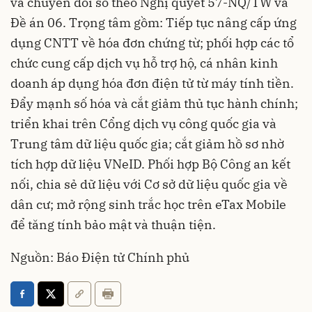
và chuyển đổi số theo Nghị quyết 57-NQ/TW và
Đề án 06. Trọng tâm gồm: Tiếp tục nâng cấp ứng
dụng CNTT về hóa đơn chứng từ; phối hợp các tổ
chức cung cấp dịch vụ hỗ trợ hộ, cá nhân kinh
doanh áp dụng hóa đơn điện tử từ máy tính tiền.
Đẩy mạnh số hóa và cắt giảm thủ tục hành chính;
triển khai trên Cổng dịch vụ công quốc gia và
Trung tâm dữ liệu quốc gia; cắt giảm hồ sơ nhờ
tích hợp dữ liệu VNeID. Phối hợp Bộ Công an kết
nối, chia sẻ dữ liệu với Cơ sở dữ liệu quốc gia về
dân cư; mở rộng sinh trắc học trên eTax Mobile
để tăng tính bảo mật và thuận tiện.
Nguồn: Báo Điện tử Chính phủ