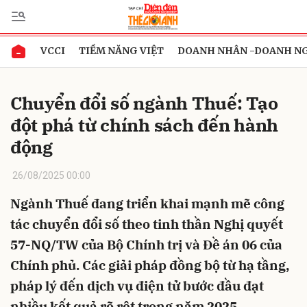
VCCI
TIỀM NĂNG VIỆT
DOANH NHÂN -DOANH N
Gửi bình luận
Chuyển đổi số ngành Thuế: Tạo
đột phá từ chính sách đến hành
động
26/08/2025 00:00
Ngành Thuế đang triển khai mạnh mẽ công
Hủy
Gửi
tác chuyển đổi số theo tinh thần Nghị quyết
57-NQ/TW của Bộ Chính trị và Đề án 06 của
Chính phủ. Các giải pháp đồng bộ từ hạ tầng,
pháp lý đến dịch vụ điện tử bước đầu đạt
nhiều kết quả rõ rệt trong năm 2025.