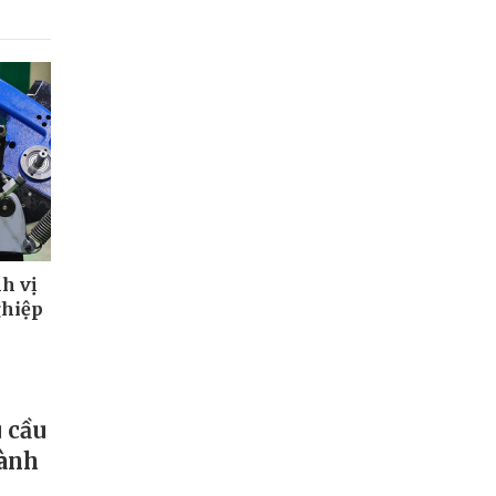
h vị
ghiệp
 cầu
hành