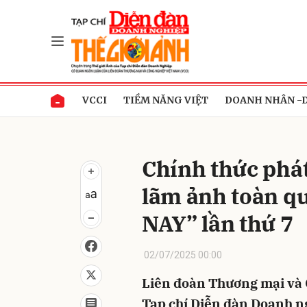
Gửi 
VCCI
TIỀM NĂNG VIỆT
DOANH NHÂN -
Chính thức phát
lãm ảnh toàn 
NAY” lần thứ 7
02/07/2025 00:00
Liên đoàn Thương mại và 
Tạp chí Diễn đàn Doanh ng