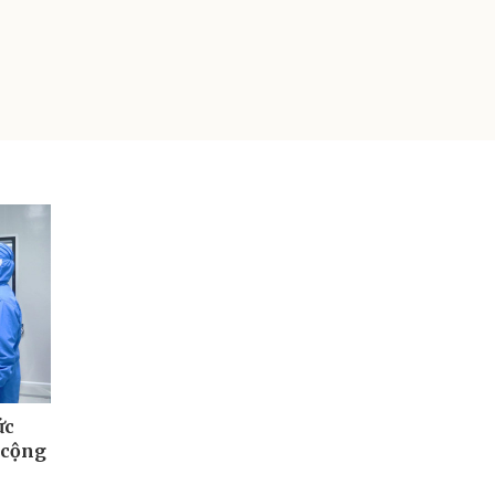
ức
 cộng