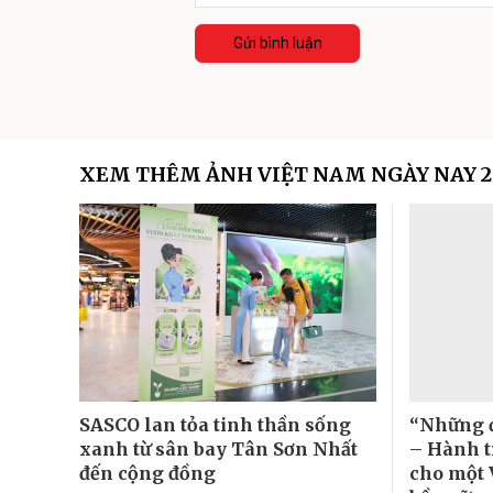
Gửi bình luận
XEM THÊM ẢNH VIỆT NAM NGÀY NAY 2
SASCO lan tỏa tinh thần sống
“Những 
xanh từ sân bay Tân Sơn Nhất
– Hành t
đến cộng đồng
cho một 