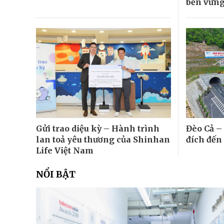
bền vữn
Gửi trao diệu kỳ – Hành trình
Đèo Cả –
lan toả yêu thương của Shinhan
đích đến
Life Việt Nam
NỔI BẬT