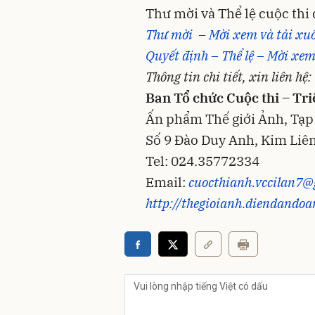
Thư mời và Thể lệ cuộc thi
Thư mời – Mời xem và tải xuố
Quyết định – Thể lệ – Mời xem
Thông tin chi tiết, xin liên hệ:
Ban Tổ chức Cuộc thi – Tr
Ấn phẩm Thế giới Ảnh, Tạp
Số 9 Đào Duy Anh, Kim Liên
Tel: 024.35772334
Email:
cuocthianh.vccilan7
http://thegioianh.diendando