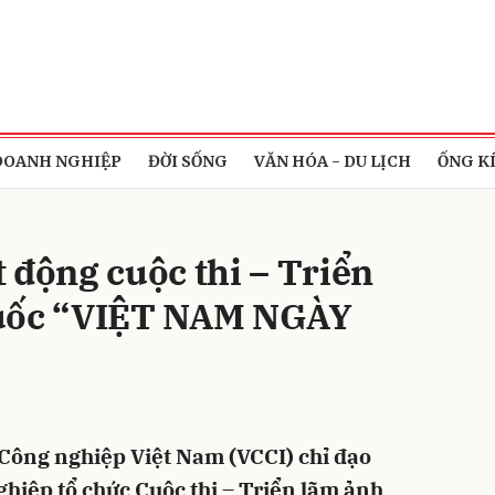
bình luận
DOANH NGHIỆP
ĐỜI SỐNG
VĂN HÓA - DU LỊCH
ỐNG K
 động cuộc thi – Triển
quốc “VIỆT NAM NGÀY
Hủy
G
Công nghiệp Việt Nam (VCCI) chỉ đạo
hiệp tổ chức Cuộc thi – Triển lãm ảnh