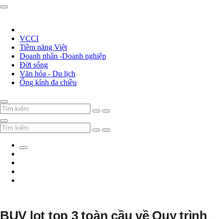
VCCI
Tiềm năng Việt
Doanh nhân -Doanh nghiệp
Đời sống
Văn hóa - Du lịch
Ống kính đa chiều
BUV lọt top 3 toàn cầu về Quy trình