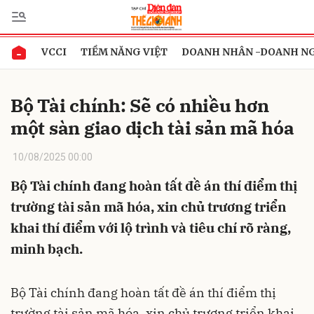
VCCI
TIỀM NĂNG VIỆT
DOANH NHÂN -DOANH N
Gửi bình luận
Bộ Tài chính: Sẽ có nhiều hơn
một sàn giao dịch tài sản mã hóa
10/08/2025 00:00
Bộ Tài chính đang hoàn tất đề án thí điểm thị
trường tài sản mã hóa, xin chủ trương triển
Hủy
Gửi
khai thí điểm với lộ trình và tiêu chí rõ ràng,
minh bạch.
Bộ Tài chính đang hoàn tất đề án thí điểm thị
trường tài sản mã hóa, xin chủ trương triển khai