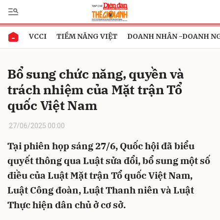
VCCI
TIỀM NĂNG VIỆT
DOANH NHÂN -DOANH N
Gửi bình luận
Bổ sung chức năng, quyền và
trách nhiệm của Mặt trận Tổ
quốc Việt Nam
27/06/2025 00:00
Tại phiên họp sáng 27/6, Quốc hội đã biểu
Hủy
Gửi
quyết thông qua Luật sửa đổi, bổ sung một số
điều của Luật Mặt trận Tổ quốc Việt Nam,
Luật Công đoàn, Luật Thanh niên và Luật
Thực hiện dân chủ ở cơ sở.