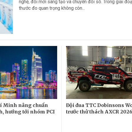
nghệ, đổi mới sáng tạo và chuyển đổi số. Trong giai đoạ
thước đo quan trọng không còn...
hí Minh nâng chuẩn
Đội đua TTC Dobinsons W
h, hướng tới nhóm PCI
trước thử thách AXCR 202