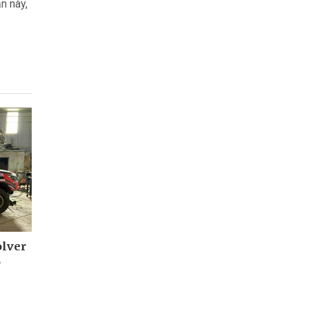
n này,
olver
6