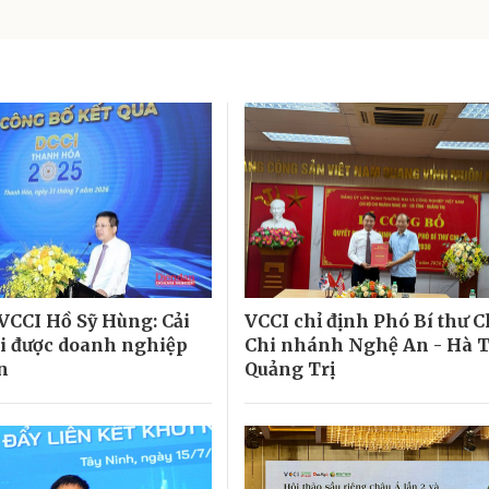
 VCCI Hồ Sỹ Hùng: Cải
VCCI chỉ định Phó Bí thư C
i được doanh nghiệp
Chi nhánh Nghệ An - Hà T
n
Quảng Trị