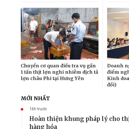
Chuyển cơ quan điều tra vụ gần
Doanh ng
1 tấn thịt lợn nghi nhiễm dịch tả
điểm ngh
lợn châu Phi tại Hưng Yên
Kinh doa
đổi)
MỚI NHẤT
16h trước
Hoàn thiện khung pháp lý cho thị
hàng hóa