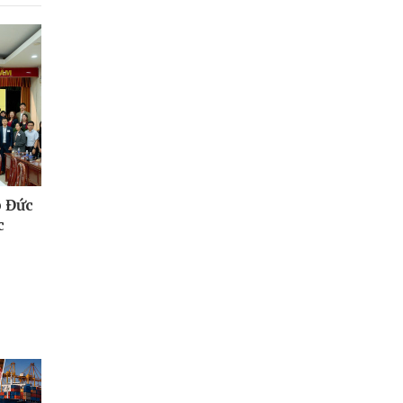
 Đức
c