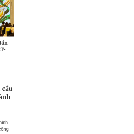
 lần
ỆT-
 cầu
hành
hính
 công