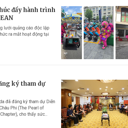
húc đẩy hành trình
ASEAN
 lưới quảng cáo độc lập
thức ra mắt hoạt động tại
đăng ký tham dự
nda đã đăng ký tham dự Diễn
Châu Phi (The Pearl of
hapter), cho thấy sức...