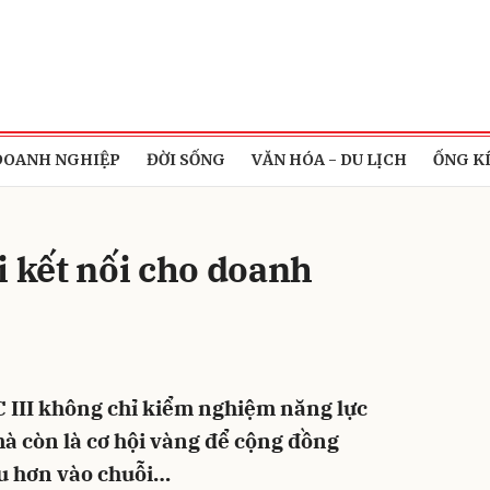
bình luận
DOANH NGHIỆP
ĐỜI SỐNG
VĂN HÓA - DU LỊCH
ỐNG K
i kết nối cho doanh
Hủy
G
C III không chỉ kiểm nghiệm năng lực
à còn là cơ hội vàng để cộng đồng
u hơn vào chuỗi…